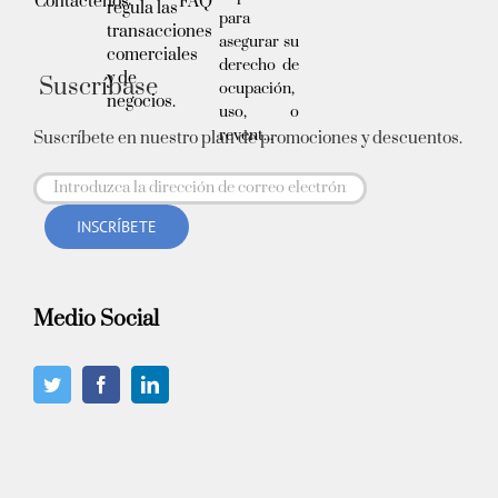
Contáctenos
FAQ
regula las
para
transacciones
asegurar su
comerciales
derecho de
y de
Suscríbase
ocupación,
negocios.
uso, o
revent...
Suscríbete en nuestro plan de promociones y descuentos.
Medio Social