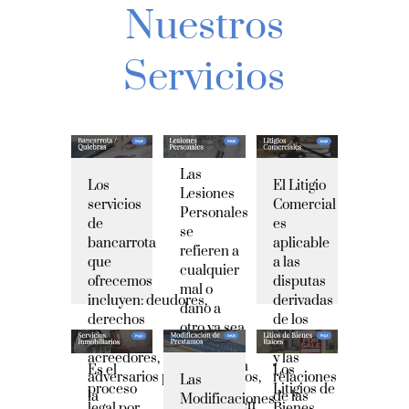
Nuestros
Servicios
Las
Los
El Litigio
Lesiones
servicios
Comercial
Personales
de
es
se
bancarrota
aplicable
refieren a
que
a las
cualquier
ofrecemos
disputas
mal o
incluyen:
deudores,
derivadas
dano a
derechos
de los
otro,ya sea
de
derechos
en su
acreedores,
y las
persona,en
Es el
Los
adversarios
procedimientos,
relaciones
Las
sus
proceso
Litigios de
la
de las
Modificaciones
derechos,en
legal por
Bienes