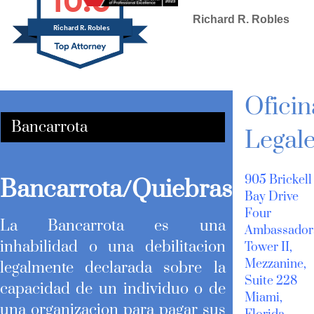
Richard R. Robles
Richard R. Robles
SELECTED IN 2023
Oficin
Bancarrota
Legal
905 Brickell
Bancarrota/Quiebras
Bay Drive
Four
La Bancarrota es una
Ambassador
inhabilidad o una debilitacion
Tower II,
Mezzanine,
legalmente declarada sobre la
Suite 228
capacidad de un individuo o de
Miami,
una organizacion para pagar sus