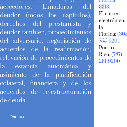
Florida
acreedores. Limaduras del
33131
El correo
deudor (todos los capítulos),
electrónico:
derechos del prestamista y
la
deudor también, procedimientos
Florida:
(30
del adversario, negociación de
755-9200
Puerto
acuerdos de la reafirmación,
Rico:
(787)
relevación de procedimientos de
281-9200
la estancia automática y
asimiento de la planificación
colateral, financiera y de los
acuerdos de re-estructuración
de deuda.
Ver más